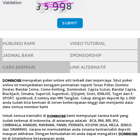
Validation
SUBMIT
HUBUNGI KAMI
VIDEO TUTORIAL
JADWAL BANK
SPONSORSHIP
CARA BERMAIN
LINK ALTERNATIF
merupakan poker online asli terbaik dan terpercaya. Situs poker
DOMINO88
online ini menyediakan beragam permainan seperti Texas Poker, Domino
Dealer, Bandar Ceme, Ceme Keliling, Dominobet, Capsa Susun, Bandar Capsa,
Blackjack, Omaha, Super10, Superbull, QQspirit, Slots, IDNLIVE, Togel dan E-
SPORT, sportbook, E-lottery dan MM Tangkas. Cukup dengan deposit Rp 5.000
anda sudah bisa bermain di server berkecepatan tinggi dan menjamin data-
data semua member kami
Untuk semua transaksi di
kami mempunyai sarana bank yang
DOMINO88
sudah terkenal di indonesia, di antaranya adalah : BCA, BNI, BRI, BSI,
CIMBNIAGA, MANDIRI, MAYBANK, PANIN, PERMATA, KOSPIN JASA, MEGA, JENIUS
dan SINARMAS. sarana ini memudahkan anda selama bertransaksi deposit
maupun withdraw. Dengan kemudahan ini anda dapat mengakses
DOMINO88
ini di smartphone kesayangan anda.